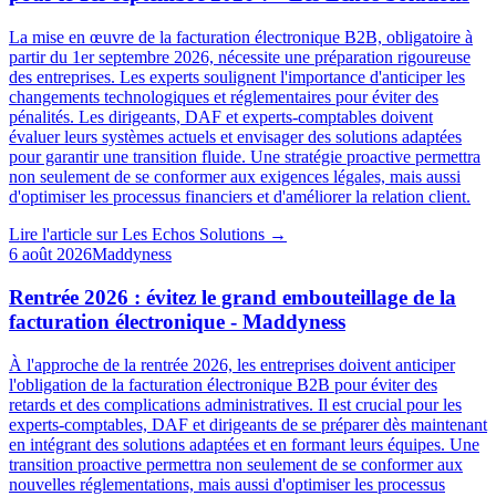
La mise en œuvre de la facturation électronique B2B, obligatoire à
partir du 1er septembre 2026, nécessite une préparation rigoureuse
des entreprises. Les experts soulignent l'importance d'anticiper les
changements technologiques et réglementaires pour éviter des
pénalités. Les dirigeants, DAF et experts-comptables doivent
évaluer leurs systèmes actuels et envisager des solutions adaptées
pour garantir une transition fluide. Une stratégie proactive permettra
non seulement de se conformer aux exigences légales, mais aussi
d'optimiser les processus financiers et d'améliorer la relation client.
Lire l'article sur
Les Echos Solutions
→
6 août 2026
Maddyness
Rentrée 2026 : évitez le grand embouteillage de la
facturation électronique - Maddyness
À l'approche de la rentrée 2026, les entreprises doivent anticiper
l'obligation de la facturation électronique B2B pour éviter des
retards et des complications administratives. Il est crucial pour les
experts-comptables, DAF et dirigeants de se préparer dès maintenant
en intégrant des solutions adaptées et en formant leurs équipes. Une
transition proactive permettra non seulement de se conformer aux
nouvelles réglementations, mais aussi d'optimiser les processus