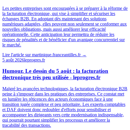
Les petites entreprises sont encouragées à se préparer à la réforme de
la facturation électronique, qui vise à simplifier et sécuriser les
échanges B2B. En adoptant dès maintenant des solutions
numériques adaptées, elles peuvent non seulement se conformer aux
nouvelles obligations, mais aussi améliorer leur efficacité
opérationnelle. Cette anticipation leur permettra de réduire les
risques de pénalités et de bénéficier d'un avantage concurrentiel sur
le marché.
Lire l'article sur
martinique.franceantilles.fr
→
5 août 2026
leprogres.fr
Humour. Le dessin du 5 août : la facturation
électronique très peu utilisée - leprogres.fr
Malgré les avancées technologiques, la facturation électronique B2B
peine à s'imposer dans les pratiques des entreprises. Ce constat met
en lumière les réticences des acteurs économiques face à une
transition jugée complexe et peu prioritaire. Les experts-comptables
et DAF doivent donc redoubler d'efforts pour sensibiliser et
accompagner les dirigeants vers cette modernisation indispensable,
qui pourrait pourtant simplifier les processus et améliorer la
traçabilité des transactions.