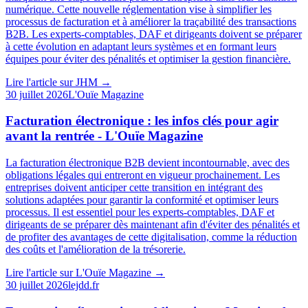
numérique. Cette nouvelle réglementation vise à simplifier les
processus de facturation et à améliorer la traçabilité des transactions
B2B. Les experts-comptables, DAF et dirigeants doivent se préparer
à cette évolution en adaptant leurs systèmes et en formant leurs
équipes pour éviter des pénalités et optimiser la gestion financière.
Lire l'article sur
JHM
→
30 juillet 2026
L'Ouïe Magazine
Facturation électronique : les infos clés pour agir
avant la rentrée - L'Ouïe Magazine
La facturation électronique B2B devient incontournable, avec des
obligations légales qui entreront en vigueur prochainement. Les
entreprises doivent anticiper cette transition en intégrant des
solutions adaptées pour garantir la conformité et optimiser leurs
processus. Il est essentiel pour les experts-comptables, DAF et
dirigeants de se préparer dès maintenant afin d'éviter des pénalités et
de profiter des avantages de cette digitalisation, comme la réduction
des coûts et l'amélioration de la trésorerie.
Lire l'article sur
L'Ouïe Magazine
→
30 juillet 2026
lejdd.fr