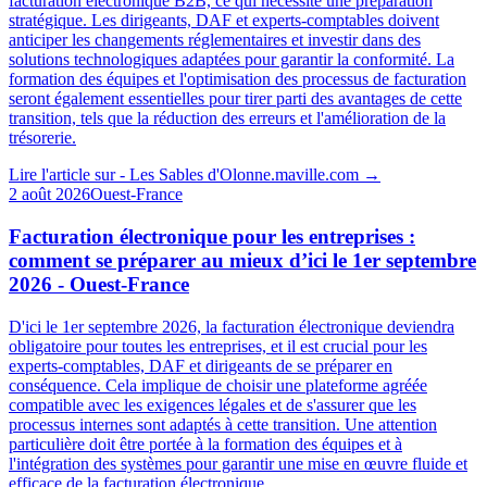
facturation électronique B2B, ce qui nécessite une préparation
stratégique. Les dirigeants, DAF et experts-comptables doivent
anticiper les changements réglementaires et investir dans des
solutions technologiques adaptées pour garantir la conformité. La
formation des équipes et l'optimisation des processus de facturation
seront également essentielles pour tirer parti des avantages de cette
transition, tels que la réduction des erreurs et l'amélioration de la
trésorerie.
Lire l'article sur
- Les Sables d'Olonne.maville.com
→
2 août 2026
Ouest-France
Facturation électronique pour les entreprises :
comment se préparer au mieux d’ici le 1er septembre
2026 - Ouest-France
D'ici le 1er septembre 2026, la facturation électronique deviendra
obligatoire pour toutes les entreprises, et il est crucial pour les
experts-comptables, DAF et dirigeants de se préparer en
conséquence. Cela implique de choisir une plateforme agréée
compatible avec les exigences légales et de s'assurer que les
processus internes sont adaptés à cette transition. Une attention
particulière doit être portée à la formation des équipes et à
l'intégration des systèmes pour garantir une mise en œuvre fluide et
efficace de la facturation électronique.