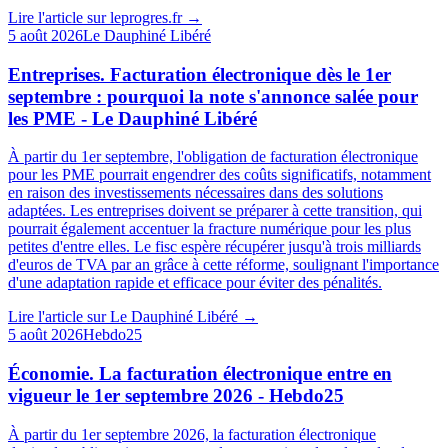
Lire l'article sur
leprogres.fr
→
5 août 2026
Le Dauphiné Libéré
Entreprises. Facturation électronique dès le 1er
septembre : pourquoi la note s'annonce salée pour
les PME - Le Dauphiné Libéré
À partir du 1er septembre, l'obligation de facturation électronique
pour les PME pourrait engendrer des coûts significatifs, notamment
en raison des investissements nécessaires dans des solutions
adaptées. Les entreprises doivent se préparer à cette transition, qui
pourrait également accentuer la fracture numérique pour les plus
petites d'entre elles. Le fisc espère récupérer jusqu'à trois milliards
d'euros de TVA par an grâce à cette réforme, soulignant l'importance
d'une adaptation rapide et efficace pour éviter des pénalités.
Lire l'article sur
Le Dauphiné Libéré
→
5 août 2026
Hebdo25
Économie. La facturation électronique entre en
vigueur le 1er septembre 2026 - Hebdo25
À partir du 1er septembre 2026, la facturation électronique