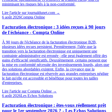
minimisant les risques liés à la non-conformité.
Lire l'article sur
journaldunet.com
→
6 août 2026
Compta Online
Facturation électronique : 3 idées reçues à 90 jours
de l'échéance - Compta Online
À 90 jours de l'échéance de la facturation électronique B2B,
plusieurs idées reçues persistent. Premièrement, l'idée que la
transition vers la facturation électronique est uniquement une
contrainte administrative est erronée ; elle peut également offrir des
gains d'efficacité significatifs. Deuxièmement, certains pensent que
la mise en conformité nécessite des investissements lourds, alors que
des solutions abordables existent. Enfin, la croyance que la
facturation électronique est réservée aux grandes entreprises néglige
le fait qu'elle est accessible et bénéfique pour toutes les tailles
d'entreprises.
Lire l'article sur
Compta Online
→
6 août 2026
Les Echos Solutions
Facturation électronique : êtes-vous réellement prêt
pour le 1er septembre 2026 ? - Les Echos Solutions