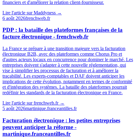
financiers et d'améliorer la relation client-fournisseur.
Lire l'article sur
Maddyness
→
6 août 2026
frenchweb.fr
PDP : la bataille des plateformes françaises de la
facture électronique - frenchweb.fr
La France se prépare à une transition majeure vers la facturation
électronique B2B, avec des plateformes comme Chorus Pro et
d'autres acteurs locaux en concurrence pour dominer le marché. Les
entreprises doivent s'adapter à cette nouvelle réglementation, qui
vise à simplifier les processus de facturation et à améliorer la
traçabilité. Les experts-comptables et DAF doivent anticiper les
implications de cette évolution, notamment en termes de conformité
et d'intégration des systèmes. La bataille des plateformes pourrait
redéfinir les standards de la facturation électronique en France.
Lire l'article sur
frenchweb.fr
→
5 août 2026
martinique.franceantilles.fr
Facturation électronique : les petites entreprises
peuvent anticiper la réforme -
martinique.franceantilles.fr