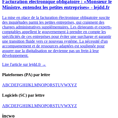
Facturation électronique obligatoire : «Monsieur le
Ministre, entendez les petites entreprises» - lejdd.fr
La mise en place de la facturation électronique obligatoire suscite
des inquiétudes parmi les petites entreprises, qui craignent des
charges administratives supplémentaires. Les dirigeants et experts-
comptables appellent le gouvernement à prendre en compte les
spécificités de ces entreprises pour éviter une surcharge et garantir
une transition fluide vers ce nouveau système. La nécessité d'un
accompagnement et de ressources adaptées est soulignée pour
assurer que la digitalisation ne devienne pas un frein à leur
développement.
Lire l'article sur
lejdd.fr
→
Plateformes (PA) par lettre
A
B
C
D
E
F
G
H
I
J
K
L
M
N
O
P
Q
R
S
T
U
V
W
X
Y
Z
Logiciels (SC) par lettre
A
B
C
D
E
F
G
H
I
J
K
L
M
N
O
P
Q
R
S
T
U
V
W
X
Y
Z
incwo