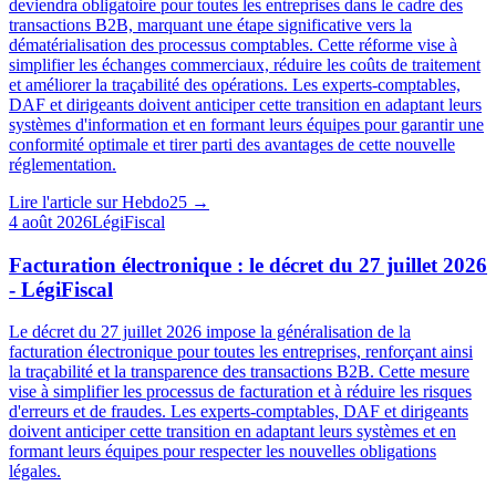
deviendra obligatoire pour toutes les entreprises dans le cadre des
transactions B2B, marquant une étape significative vers la
dématérialisation des processus comptables. Cette réforme vise à
simplifier les échanges commerciaux, réduire les coûts de traitement
et améliorer la traçabilité des opérations. Les experts-comptables,
DAF et dirigeants doivent anticiper cette transition en adaptant leurs
systèmes d'information et en formant leurs équipes pour garantir une
conformité optimale et tirer parti des avantages de cette nouvelle
réglementation.
Lire l'article sur
Hebdo25
→
4 août 2026
LégiFiscal
Facturation électronique : le décret du 27 juillet 2026
- LégiFiscal
Le décret du 27 juillet 2026 impose la généralisation de la
facturation électronique pour toutes les entreprises, renforçant ainsi
la traçabilité et la transparence des transactions B2B. Cette mesure
vise à simplifier les processus de facturation et à réduire les risques
d'erreurs et de fraudes. Les experts-comptables, DAF et dirigeants
doivent anticiper cette transition en adaptant leurs systèmes et en
formant leurs équipes pour respecter les nouvelles obligations
légales.