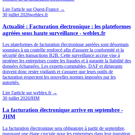
Lire l'article sur
Ouest-France
→
30 juillet 2026
weblex.fr
Actualité : Facturation électronique : les plateformes
agréées sous haute surveillance - weblex.fr
Les plateformes de facturation électronique agréées sont désormais
soumises à un contrôle renforcé afin d'assurer la conformité et la
sécurité des transactions B2B. Cette surveillance accrue vise à
protéger les entreprises contre les fraudes et à garantir la fiabilité des
données échangées. Les experts-comptables, DAF et dirigeants
doivent donc rester vigilants et s'assurer que leurs outils de
facturation respectent les nouvelles normes imposées par les
autorités.
Lire l'article sur
weblex.fr
→
30 juillet 2026
JHM
La facturation électronique arrive en septembre -
JHM
La facturation électronique sera obligatoire à partir de septembre,
marquant une étape cruciale pour les entreprises dans leur transition