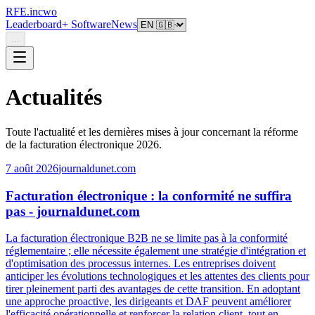
RFE.incwo
Leaderboard
+ Software
News
...
Actualités
Toute l'actualité et les dernières mises à jour concernant la réforme
de la facturation électronique 2026.
7 août 2026
journaldunet.com
Facturation électronique : la conformité ne suffira
pas - journaldunet.com
La facturation électronique B2B ne se limite pas à la conformité
réglementaire ; elle nécessite également une stratégie d'intégration et
d'optimisation des processus internes. Les entreprises doivent
anticiper les évolutions technologiques et les attentes des clients pour
tirer pleinement parti des avantages de cette transition. En adoptant
une approche proactive, les dirigeants et DAF peuvent améliorer
l'efficacité opérationnelle et renforcer la relation client, tout en