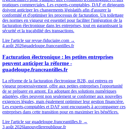
pratiques commerciales. Les experts-comptables, DAF et dirigeants
doivent anticiper les changements législatifs afin d'assurer la
conformité et d'optimiser les processus de facturation. Un toilettage
des normes en vigueur est essentiel pour faciliter l'intégration de la
facturation électronique dans les entreprises, tout en garantissant la
sécurité et la traçabilité des transactions.
Lire l'article sur
revue-fiduciaire.com
→
4 août 2026
guadeloupe.franceantilles.fr
Facturation électronique : les petites entreprises
peuvent anticiper la réforme -
guadeloupe.franceantilles.fr
La réforme de la facturation électronique B2B, qui entrera en
vigueur progressivement, offre aux petites entreprises l'opportunité
de se préparer en amont. En adoptant des solutions numériques
adaptées, elles peuvent non seulement se conformer aux nouvelles
exigences légales, mais également optimiser leur gestion financière.
Les experts-comptables et DAF sont encouragés à accompagner ces
entreprises dans cette transition pour en maximiser les bénéfices.
Lire l'article sur
guadeloupe.franceantilles.fr
→
3 août 2026
lanouvellerepublique.fr