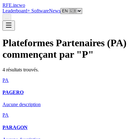
RFE.incwo
Leaderboard
+ Software
News
...
Plateformes Partenaires (PA)
commençant par "
P
"
4
résultat
s
trouvé
s
.
PA
PAGERO
Aucune description
PA
PARAGON