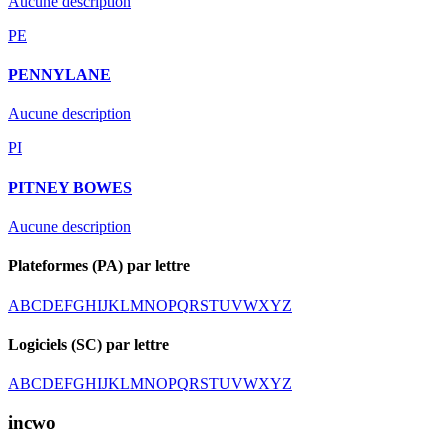
Aucune description
PE
PENNYLANE
Aucune description
PI
PITNEY BOWES
Aucune description
Plateformes (PA) par lettre
A
B
C
D
E
F
G
H
I
J
K
L
M
N
O
P
Q
R
S
T
U
V
W
X
Y
Z
Logiciels (SC) par lettre
A
B
C
D
E
F
G
H
I
J
K
L
M
N
O
P
Q
R
S
T
U
V
W
X
Y
Z
incwo