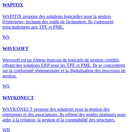
WAPITIX
WAPITIX propose des solutions logicielles pour la gestion
d'entreprise, incluant des outils de facturation. Ils s'adressent
principalement aux TPE et PME.
WA
WAVESOFT
Wavesoft est un éditeur français de logiciels de gestion certifiés,
offrant des solutions ERP pour les TPE et PME. Ils se concentrent
sur la conformité réglementaire et la digitalisation des processus de
gestion.
WA
WAYKONECT
WAYKONECT propose des solutions pour la gestion des
entreprises et des associations. Ils offrent des guides pratiques pour
aider à la création, la gestion et la comptabilité des structures.
WB