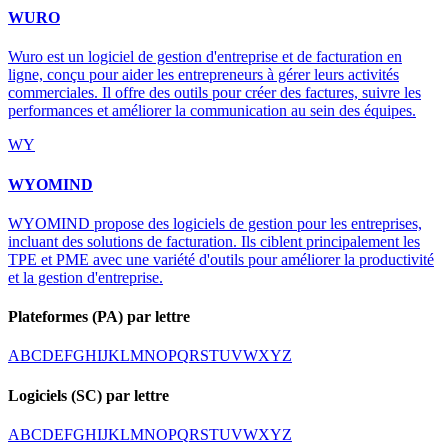
WURO
Wuro est un logiciel de gestion d'entreprise et de facturation en
ligne, conçu pour aider les entrepreneurs à gérer leurs activités
commerciales. Il offre des outils pour créer des factures, suivre les
performances et améliorer la communication au sein des équipes.
WY
WYOMIND
WYOMIND propose des logiciels de gestion pour les entreprises,
incluant des solutions de facturation. Ils ciblent principalement les
TPE et PME avec une variété d'outils pour améliorer la productivité
et la gestion d'entreprise.
Plateformes (PA) par lettre
A
B
C
D
E
F
G
H
I
J
K
L
M
N
O
P
Q
R
S
T
U
V
W
X
Y
Z
Logiciels (SC) par lettre
A
B
C
D
E
F
G
H
I
J
K
L
M
N
O
P
Q
R
S
T
U
V
W
X
Y
Z