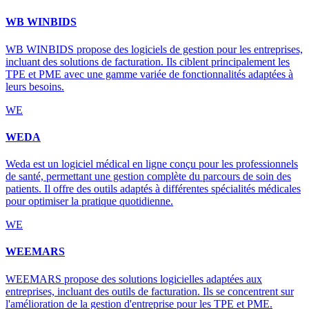
WB WINBIDS
WB WINBIDS propose des logiciels de gestion pour les entreprises,
incluant des solutions de facturation. Ils ciblent principalement les
TPE et PME avec une gamme variée de fonctionnalités adaptées à
leurs besoins.
WE
WEDA
Weda est un logiciel médical en ligne conçu pour les professionnels
de santé, permettant une gestion complète du parcours de soin des
patients. Il offre des outils adaptés à différentes spécialités médicales
pour optimiser la pratique quotidienne.
WE
WEEMARS
WEEMARS propose des solutions logicielles adaptées aux
entreprises, incluant des outils de facturation. Ils se concentrent sur
l'amélioration de la gestion d'entreprise pour les TPE et PME.