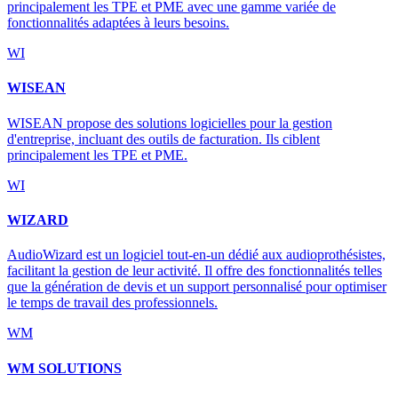
principalement les TPE et PME avec une gamme variée de
fonctionnalités adaptées à leurs besoins.
WI
WISEAN
WISEAN propose des solutions logicielles pour la gestion
d'entreprise, incluant des outils de facturation. Ils ciblent
principalement les TPE et PME.
WI
WIZARD
AudioWizard est un logiciel tout-en-un dédié aux audioprothésistes,
facilitant la gestion de leur activité. Il offre des fonctionnalités telles
que la génération de devis et un support personnalisé pour optimiser
le temps de travail des professionnels.
WM
WM SOLUTIONS