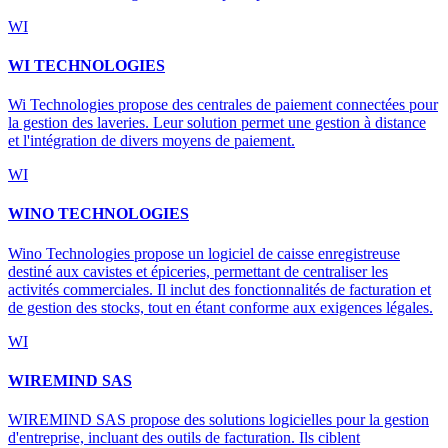
WI
WI TECHNOLOGIES
Wi Technologies propose des centrales de paiement connectées pour
la gestion des laveries. Leur solution permet une gestion à distance
et l'intégration de divers moyens de paiement.
WI
WINO TECHNOLOGIES
Wino Technologies propose un logiciel de caisse enregistreuse
destiné aux cavistes et épiceries, permettant de centraliser les
activités commerciales. Il inclut des fonctionnalités de facturation et
de gestion des stocks, tout en étant conforme aux exigences légales.
WI
WIREMIND SAS
WIREMIND SAS propose des solutions logicielles pour la gestion
d'entreprise, incluant des outils de facturation. Ils ciblent