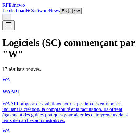
RFE.incwo
Leaderboard
+ Software
News
...
Logiciels (SC)
commençant par
"
W
"
17
résultat
s
trouvé
s
.
WA
WAAPI
WAAPI propose des solutions pour la gestion des entreprises,
incluant la création, la comptabilité et la facturation. Ils offrent
également des guides pratiques pour aider les entrepreneurs dans
leurs démarches administratives.
WA