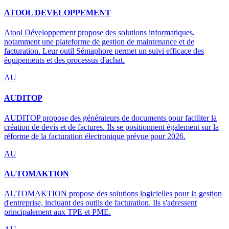
ATOOL DEVELOPPEMENT
Atool Développement propose des solutions informatiques,
notamment une plateforme de gestion de maintenance et de
facturation. Leur outil Sémaphore permet un suivi efficace des
équipements et des processus d'achat.
AU
AUDITOP
AUDITOP propose des générateurs de documents pour faciliter la
création de devis et de factures. Ils se positionnent également sur la
réforme de la facturation électronique prévue pour 2026.
AU
AUTOMAKTION
AUTOMAKTION propose des solutions logicielles pour la gestion
d'entreprise, incluant des outils de facturation. Ils s'adressent
principalement aux TPE et PME.