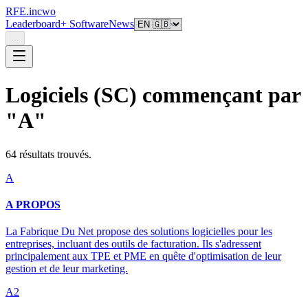
RFE.incwo
Leaderboard
+ Software
News
...
Logiciels (SC)
commençant par
"
A
"
64
résultat
s
trouvé
s
.
A
A PROPOS
La Fabrique Du Net propose des solutions logicielles pour les
entreprises, incluant des outils de facturation. Ils s'adressent
principalement aux TPE et PME en quête d'optimisation de leur
gestion et de leur marketing.
A2