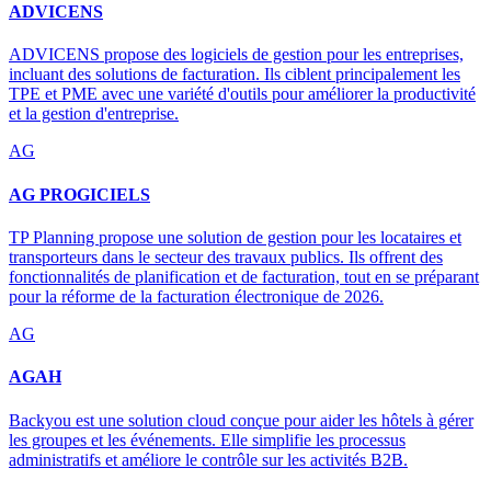
ADVICENS
ADVICENS propose des logiciels de gestion pour les entreprises,
incluant des solutions de facturation. Ils ciblent principalement les
TPE et PME avec une variété d'outils pour améliorer la productivité
et la gestion d'entreprise.
AG
AG PROGICIELS
TP Planning propose une solution de gestion pour les locataires et
transporteurs dans le secteur des travaux publics. Ils offrent des
fonctionnalités de planification et de facturation, tout en se préparant
pour la réforme de la facturation électronique de 2026.
AG
AGAH
Backyou est une solution cloud conçue pour aider les hôtels à gérer
les groupes et les événements. Elle simplifie les processus
administratifs et améliore le contrôle sur les activités B2B.