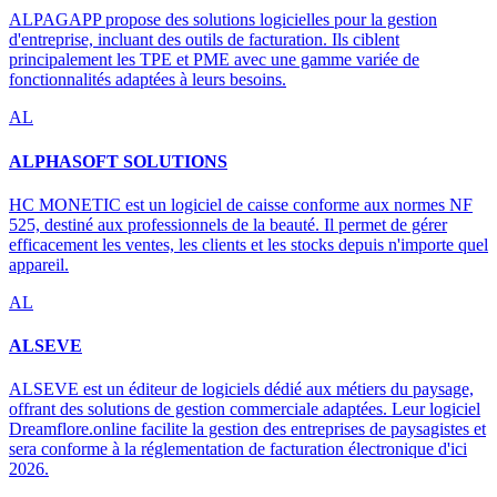
ALPAGAPP propose des solutions logicielles pour la gestion
d'entreprise, incluant des outils de facturation. Ils ciblent
principalement les TPE et PME avec une gamme variée de
fonctionnalités adaptées à leurs besoins.
AL
ALPHASOFT SOLUTIONS
HC MONETIC est un logiciel de caisse conforme aux normes NF
525, destiné aux professionnels de la beauté. Il permet de gérer
efficacement les ventes, les clients et les stocks depuis n'importe quel
appareil.
AL
ALSEVE
ALSEVE est un éditeur de logiciels dédié aux métiers du paysage,
offrant des solutions de gestion commerciale adaptées. Leur logiciel
Dreamflore.online facilite la gestion des entreprises de paysagistes et
sera conforme à la réglementation de facturation électronique d'ici
2026.