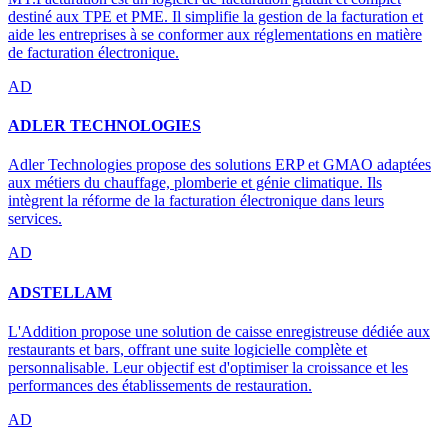
destiné aux TPE et PME. Il simplifie la gestion de la facturation et
aide les entreprises à se conformer aux réglementations en matière
de facturation électronique.
AD
ADLER TECHNOLOGIES
Adler Technologies propose des solutions ERP et GMAO adaptées
aux métiers du chauffage, plomberie et génie climatique. Ils
intègrent la réforme de la facturation électronique dans leurs
services.
AD
ADSTELLAM
L'Addition propose une solution de caisse enregistreuse dédiée aux
restaurants et bars, offrant une suite logicielle complète et
personnalisable. Leur objectif est d'optimiser la croissance et les
performances des établissements de restauration.
AD