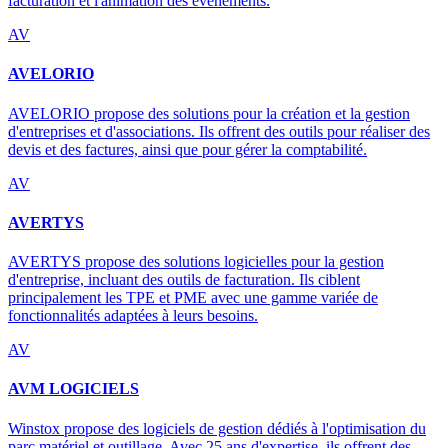
facturation et l'animation des événements.
AV
AVELORIO
AVELORIO propose des solutions pour la création et la gestion
d'entreprises et d'associations. Ils offrent des outils pour réaliser des
devis et des factures, ainsi que pour gérer la comptabilité.
AV
AVERTYS
AVERTYS propose des solutions logicielles pour la gestion
d'entreprise, incluant des outils de facturation. Ils ciblent
principalement les TPE et PME avec une gamme variée de
fonctionnalités adaptées à leurs besoins.
AV
AVM LOGICIELS
Winstox propose des logiciels de gestion dédiés à l'optimisation du
parc matériel et outillage. Avec 25 ans d'expertise, ils offrent des