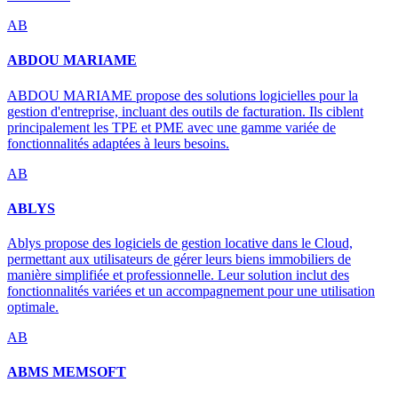
AB
ABDOU MARIAME
ABDOU MARIAME propose des solutions logicielles pour la
gestion d'entreprise, incluant des outils de facturation. Ils ciblent
principalement les TPE et PME avec une gamme variée de
fonctionnalités adaptées à leurs besoins.
AB
ABLYS
Ablys propose des logiciels de gestion locative dans le Cloud,
permettant aux utilisateurs de gérer leurs biens immobiliers de
manière simplifiée et professionnelle. Leur solution inclut des
fonctionnalités variées et un accompagnement pour une utilisation
optimale.
AB
ABMS MEMSOFT