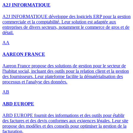
A2J INFORMATIQUE
A2J INFORMATIQUE développe des logiciels ERP pour la gestion
commerciale et la comptabilité. Leur solution est adaptée aux
entreprises de divers secteurs, notamment le commerce de gros et de
détail.
AA
AAREON FRANCE
Aareon France propose des solutions de gestion pour le secteur de
l'habitat social, incluant des outils pour la relation client et la gestion
des fournisseurs. Leur plateforme facilite la dématérialisation des
processus et l'analyse des données.
AB
ABD EUROPE
ABD EUROPE fournit des informations et des outils pour établir
des factures et des devis conformes aux exigences légales. Leur site
propose des modèles et des conseils pour optimiser la gestion de la
facturation.