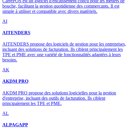
CarréPOS est un logiciel d'encaissement conçu pour les métiers de
bouche, facilitant la gestion quotidienne des commerçants. Il est
simple à utiliser et compatible avec divers matériels.
AI
AITENDERS
AITENDERS propose des logiciels de gestion pour les entreprises,
incluant des solutions de facturation. Ils ciblent principalement les
TPE et PME avec une variété de fonctionnalités adaptées à leurs
besoins.
AK
AKDM PRO
AKDM PRO propose des solutions logicielles pour la gestion
d'entreprise, incluant des outils de facturation. Ils ciblent
principalement les TPE et PME.
AL
ALPAGAPP