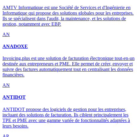
AMTV Informatique est une Société de Services et d'Ingénierie en
Informatique qui propose des solutions globales pour les entreprises.
Ils se spécialisent dans l'audit, la maintenance, et les solutions de
gestion, notamment avec EBP.
AN
ANADOXE
Invoicing.plus est une solution de facturation électronique tout-en-un
destinée aux entrepreneurs et PME. Elle permet de créer, envoyer et
suivre des factures automatiquement tout en centralisant les données
financières.
AN
ANTIDOT
ANTIDOT propose des logiciels de gestion pour les entreprises,
incluant des solutions de facturation. Ils ciblent principalement les
TPE et PME avec une gamme variée de fonctionnalités adaptées à
leurs besoins.
AP