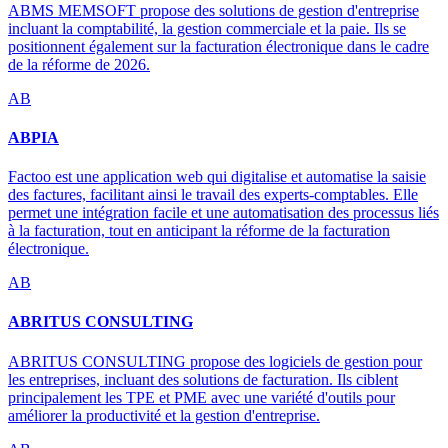
ABMS MEMSOFT propose des solutions de gestion d'entreprise
incluant la comptabilité, la gestion commerciale et la paie. Ils se
positionnent également sur la facturation électronique dans le cadre
de la réforme de 2026.
AB
ABPIA
Factoo est une application web qui digitalise et automatise la saisie
des factures, facilitant ainsi le travail des experts-comptables. Elle
permet une intégration facile et une automatisation des processus liés
à la facturation, tout en anticipant la réforme de la facturation
électronique.
AB
ABRITUS CONSULTING
ABRITUS CONSULTING propose des logiciels de gestion pour
les entreprises, incluant des solutions de facturation. Ils ciblent
principalement les TPE et PME avec une variété d'outils pour
améliorer la productivité et la gestion d'entreprise.