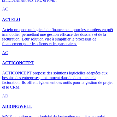
principalement aux TPE et PME.
AC
ACTELO
Actelo propose un logiciel de financement pour les courtiers en prêt
immobilier, permettant une gestion efficace des dossiers et de la
facturation. Leur solution vise à simplifier le processus de
financement pour les clients et les partenaires.
AC
ACTICONCEPT
ACTICONCEPT propose des solutions logicielles adaptées aux
besoins des entreprises, notamment dans le domaine de la
facturation. Ils offrent également des outils pour la gestion de projet
et le CRM.
AD
ADDINGWELL
MY.Facturation est un logiciel de facturation gratuit et complet