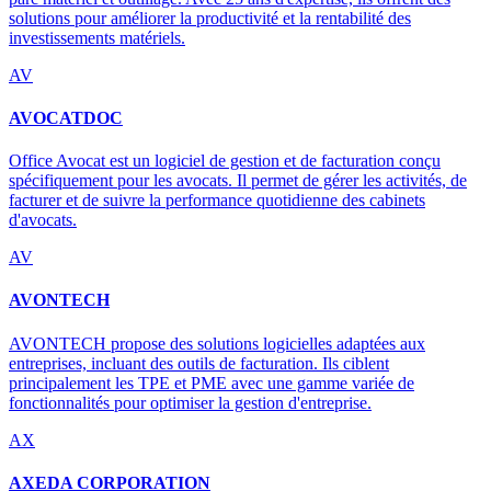
solutions pour améliorer la productivité et la rentabilité des
investissements matériels.
AV
AVOCATDOC
Office Avocat est un logiciel de gestion et de facturation conçu
spécifiquement pour les avocats. Il permet de gérer les activités, de
facturer et de suivre la performance quotidienne des cabinets
d'avocats.
AV
AVONTECH
AVONTECH propose des solutions logicielles adaptées aux
entreprises, incluant des outils de facturation. Ils ciblent
principalement les TPE et PME avec une gamme variée de
fonctionnalités pour optimiser la gestion d'entreprise.
AX
AXEDA CORPORATION